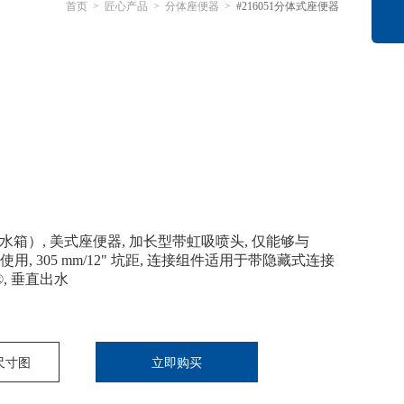
首页
>
匠心产品
>
分体座便器
>
#216051分体式座便器
（无水箱）, 美式座便器, 加长型带虹吸喷头, 仅能够与
搭配使用, 305 mm/12" 坑距, 连接组件适用于带隐藏式连接
h®, 垂直出水
尺寸图
立即购买