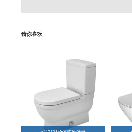
猜你喜欢
#212501分体式座便器