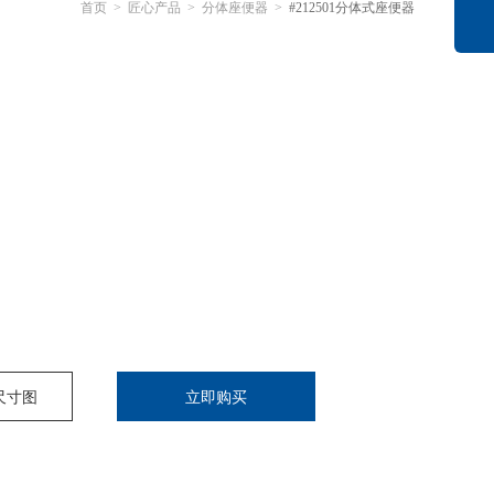
首页
>
匠心产品
>
分体座便器
>
#212501分体式座便器
尺寸图
立即购买