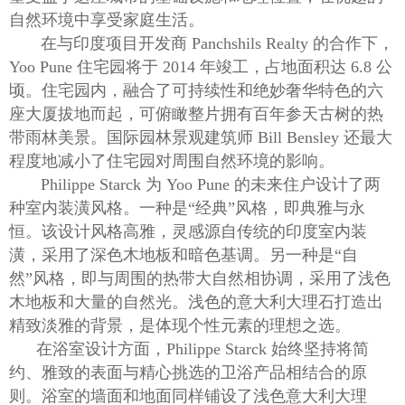
自然环境中享受家庭生活。
在与印度项目开发商 Panchshils Realty 的合作下，
Yoo Pune 住宅园将于 2014 年竣工，占地面积达 6.8 公
顷。住宅园内，融合了可持续性和绝妙奢华特色的六
座大厦拔地而起，可俯瞰整片拥有百年参天古树的热
带雨林美景。国际园林景观建筑师 Bill Bensley 还最大
程度地减小了住宅园对周围自然环境的影响。
Philippe Starck 为 Yoo Pune 的未来住户设计了两
种室内装潢风格。一种是“经典”风格，即典雅与永
恒。该设计风格高雅，灵感源自传统的印度室内装
潢，采用了深色木地板和暗色基调。另一种是“自
然”风格，即与周围的热带大自然相协调，采用了浅色
木地板和大量的自然光。浅色的意大利大理石打造出
精致淡雅的背景，是体现个性元素的理想之选。
在浴室设计方面，Philippe Starck 始终坚持将简
约、雅致的表面与精心挑选的卫浴产品相结合的原
则。浴室的墙面和地面同样铺设了浅色意大利大理