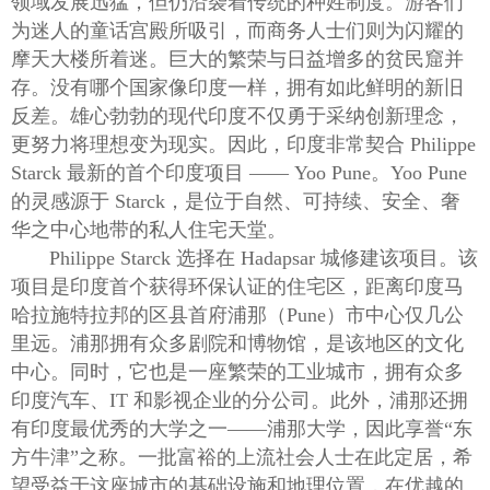
领域发展迅猛，但仍沿袭着传统的种姓制度。游客们
为迷人的童话宫殿所吸引，而商务人士们则为闪耀的
摩天大楼所着迷。巨大的繁荣与日益增多的贫民窟并
存。没有哪个国家像印度一样，拥有如此鲜明的新旧
反差。雄心勃勃的现代印度不仅勇于采纳创新理念，
更努力将理想变为现实。因此，印度非常契合 Philippe
Starck 最新的首个印度项目 —— Yoo Pune。Yoo Pune
的灵感源于 Starck，是位于自然、可持续、安全、奢
华之中心地带的私人住宅天堂。
Philippe Starck 选择在 Hadapsar 城修建该项目。该
项目是印度首个获得环保认证的住宅区，距离印度马
哈拉施特拉邦的区县首府浦那（Pune）市中心仅几公
里远。浦那拥有众多剧院和博物馆，是该地区的文化
中心。同时，它也是一座繁荣的工业城市，拥有众多
印度汽车、IT 和影视企业的分公司。此外，浦那还拥
有印度最优秀的大学之一——浦那大学，因此享誉“东
方牛津”之称。一批富裕的上流社会人士在此定居，希
望受益于这座城市的基础设施和地理位置，在优越的