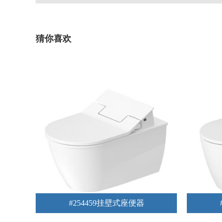
猜你喜欢
#254459挂壁式座便器