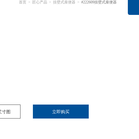
首页
>
匠心产品
>
挂壁式座便器
>
#222609挂壁式座便器
尺寸图
立即购买