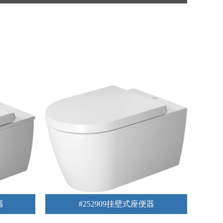
器
#252909挂壁式座便器