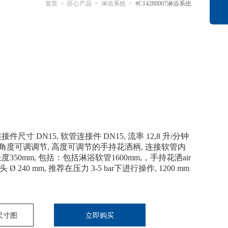
首页
>
匠心产品
>
淋浴系统
>
#C14280007淋浴系统
件尺寸 DN15, 软管连接件 DN15, 流率 12,8 升/分钟
花洒喷头角度可调调节, 高度可调节的手持花洒柄, 连接软管内
度350mm, 包括：包括淋浴软管1600mm,，手持花洒air
头 Ø 240 mm, 推荐在压力 3-5 bar下进行操作, 1200 mm
尺寸图
立即购买