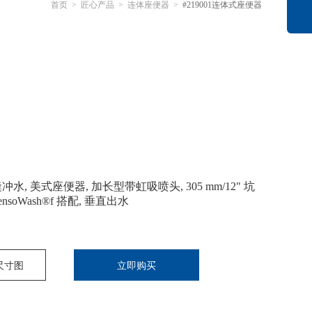
首页
>
匠心产品
>
连体座便器
>
#219001连体式座便器
无缝冲水, 美式座便器, 加长型带虹吸喷头, 305 mm/12" 坑
nsoWash®f 搭配, 垂直出水
尺寸图
立即购买